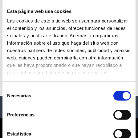
Esta página web usa cookies
Las cookies de este sitio web se usan para personalizar
MARENOSTRUM
el contenido y los anuncios, ofrecer funciones de redes
sociales y analizar el tráfico. Además, compartimos
FUENGIROLA
información sobre el uso que haga del sitio web con
nuestros partners de redes sociales, publicidad y análisis
- Fuengirola
web, quienes pueden combinarla con otra información
que les haya proporcionado o que hayan recopilado a
Description
partir del uso que haya hecho de sus servicios.
Ciclo de conciertos Marenostrum Fuengirola 2025
Selección
Necesarias
de
consentimiento
Preferencias
CORPORATE
Estadística