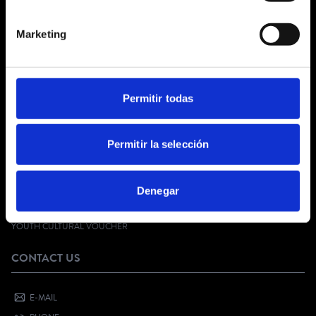
ABOUT US
Marketing
GENERAL TERMS AND CONDITIONS
LEGAL NOTICE
PRIVACY POLICY
SOCIAL NETWORKS PRIVACY
Permitir todas
COOKIES POLICY
CUSTOMER SERVICE
Permitir la selección
FAQ
Denegar
DIGITAL KIT
SELL YOUR EVENT
YOUTH CULTURAL VOUCHER
CONTACT US
E-MAIL