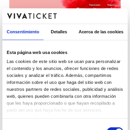
LAURA GALLEGO - LA
Consentimiento
Detalles
Acerca de las cookies
ÚLTIMA FOLCLÓRICA
28 mayo 2025
Esta página web usa cookies
- Varias Ciudades
Las cookies de este sitio web se usan para personalizar
el contenido y los anuncios, ofrecer funciones de redes
Description
sociales y analizar el tráfico. Además, compartimos
“La Última Folclórica” es un viaje por la historia de la 
información sobre el uso que haga del sitio web con
copla y su evolución, desde sus raíces más puras 
nuestros partners de redes sociales, publicidad y análisis
hasta su adaptación a los nuevos tiempos. 

web, quienes pueden combinarla con otra información
que les haya proporcionado o que hayan recopilado a
Laura Gallego, con su carisma y autenticidad, logra 
partir del uso que haya hecho de sus servicios.
conectar con el público de todas las edades, haciendo 
vibrar a quienes añoran las voces de artistas como 
Selección
Rocío Jurado, Marifé de Triana o Concha Piquer, a la 