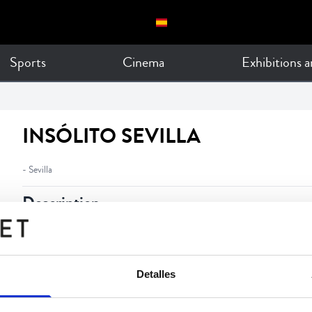
Sports
Cinema
Exhibitions 
INSÓLITO SEVILLA
- Sevilla
Description
Ciclo de conciertos en Sevilla
Detalles