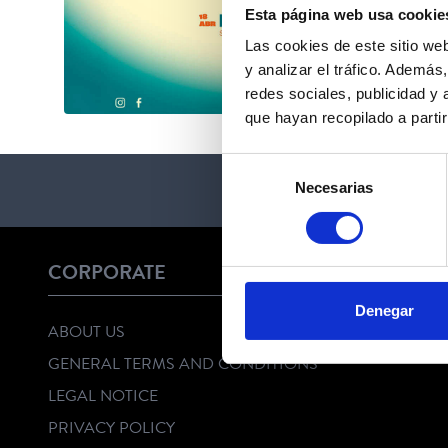
Esta página web usa cookie
Las cookies de este sitio we
y analizar el tráfico. Ademá
redes sociales, publicidad y
que hayan recopilado a parti
Selección
Necesarias
de
consentimiento
CORPORATE
Denegar
ABOUT US
GENERAL TERMS AND CONDITIONS
LEGAL NOTICE
PRIVACY POLICY