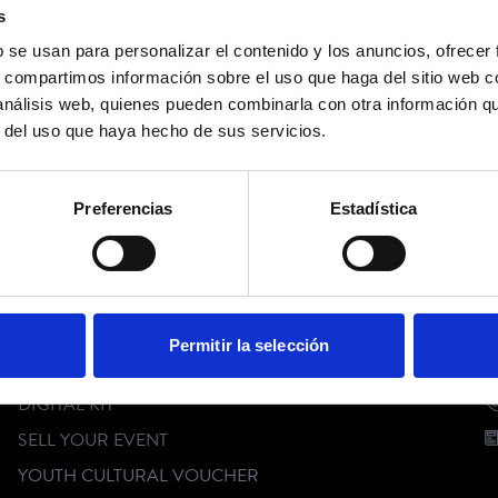
s
b se usan para personalizar el contenido y los anuncios, ofrecer
s, compartimos información sobre el uso que haga del sitio web 
 análisis web, quienes pueden combinarla con otra información q
r del uso que haya hecho de sus servicios.
Preferencias
Estadística
FOLLOW US
CUSTOMER SERVICE
C
Permitir la selección
FAQ
DIGITAL KIT
SELL YOUR EVENT
YOUTH CULTURAL VOUCHER