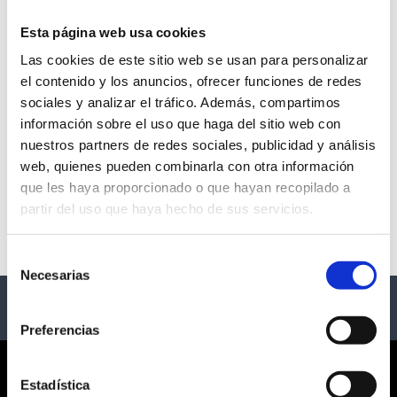
Esta página web usa cookies
Las cookies de este sitio web se usan para personalizar
ICÓNICA SANTALUCÍA
el contenido y los anuncios, ofrecer funciones de redes
sociales y analizar el tráfico. Además, compartimos
SEVILLA FEST
información sobre el uso que haga del sitio web con
nuestros partners de redes sociales, publicidad y análisis
- Sevilla
web, quienes pueden combinarla con otra información
que les haya proporcionado o que hayan recopilado a
Description
partir del uso que haya hecho de sus servicios.
Eventos Icónica 2026
Selección
Necesarias
de
consentimiento
Preferencias
CORPORATE
Estadística