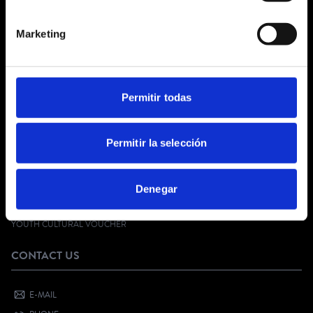
ABOUT US
Marketing
GENERAL TERMS AND CONDITIONS
LEGAL NOTICE
PRIVACY POLICY
SOCIAL NETWORKS PRIVACY
Permitir todas
COOKIES POLICY
CUSTOMER SERVICE
Permitir la selección
FAQ
Denegar
DIGITAL KIT
SELL YOUR EVENT
YOUTH CULTURAL VOUCHER
CONTACT US
E-MAIL