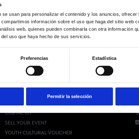
s
b se usan para personalizar el contenido y los anuncios, ofrecer
s, compartimos información sobre el uso que haga del sitio web 
 análisis web, quienes pueden combinarla con otra información q
r del uso que haya hecho de sus servicios.
Preferencias
Estadística
FOLLOW US
CUSTOMER SERVICE
C
Permitir la selección
FAQ
DIGITAL KIT
SELL YOUR EVENT
YOUTH CULTURAL VOUCHER