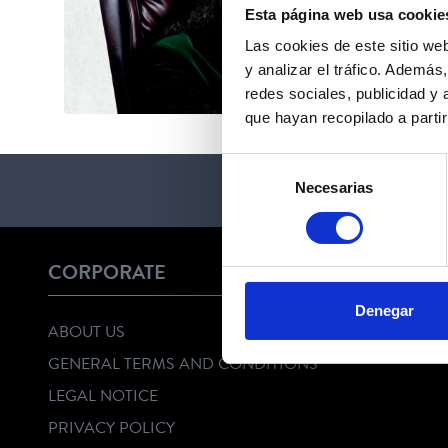
Esta página web usa cookie
Las cookies de este sitio we
y analizar el tráfico. Ademá
redes sociales, publicidad y
que hayan recopilado a parti
Selección
Necesarias
de
consentimiento
CORPORATE
Denegar
ABOUT US
GENERAL TERMS AND CONDITIONS
LEGAL NOTICE
PRIVACY POLICY