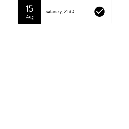
15
check_circle
Saturday,
21:30
Aug