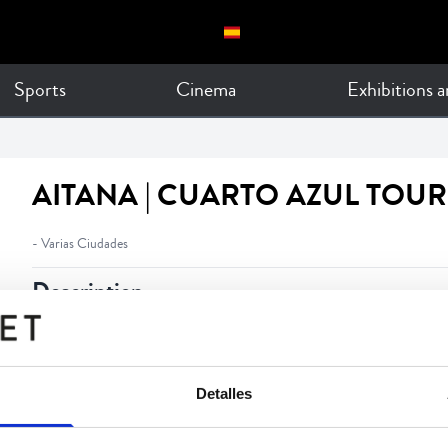
Sports
Cinema
Exhibitions 
AITANA | CUARTO AZUL TOUR
- Varias Ciudades
Description
Aitana presenta Cuarto Azul World Tour 2026 
Detalles