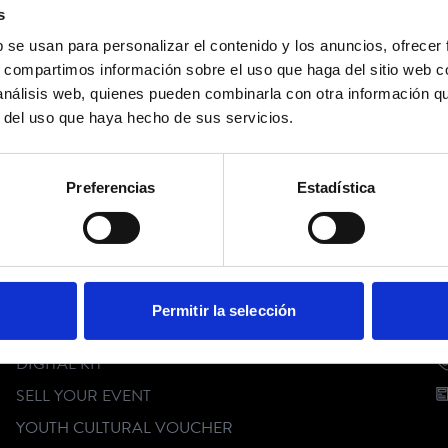
s
b se usan para personalizar el contenido y los anuncios, ofrecer
s, compartimos información sobre el uso que haga del sitio web 
 análisis web, quienes pueden combinarla con otra información q
r del uso que haya hecho de sus servicios.
Preferencias
Estadística
FOLLOW US
CUSTOMER SERVICE
C
Permitir la selección
FAQ
DIGITAL KIT
SELL YOUR EVENT
YOUTH CULTURAL VOUCHER