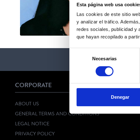
Esta página web usa cookie
Las cookies de este sitio we
y analizar el tráfico. Ademá
redes sociales, publicidad y
que hayan recopilado a parti
Selección
Necesarias
de
consentimiento
CORPORATE
Denegar
ABOUT US
GENERAL TERMS AND CONDITIONS
LEGAL NOTICE
PRIVACY POLICY