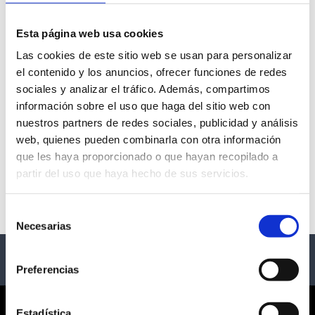
Esta página web usa cookies
Las cookies de este sitio web se usan para personalizar
4º FESTIVAL DE ZARZUELA
el contenido y los anuncios, ofrecer funciones de redes
Y ÓPERA
sociales y analizar el tráfico. Además, compartimos
información sobre el uso que haga del sitio web con
nuestros partners de redes sociales, publicidad y análisis
- Madrid
web, quienes pueden combinarla con otra información
Description
que les haya proporcionado o que hayan recopilado a
partir del uso que haya hecho de sus servicios.
4º FESTIVAL DE ZARZUELA Y ÓPERA del 16 de abril al 
29 de junio Teatro Amaya
Selección
Necesarias
de
consentimiento
Preferencias
Estadística