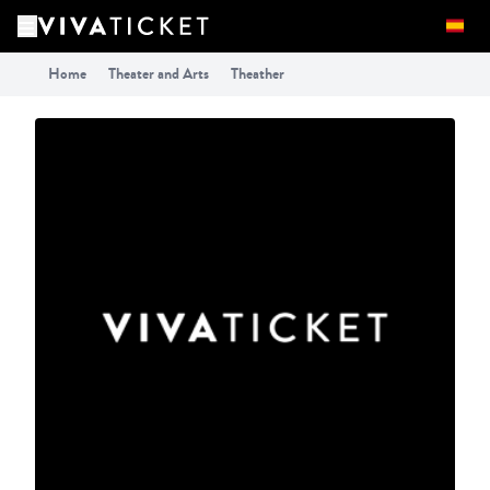
Home
Theater and Arts
Theather